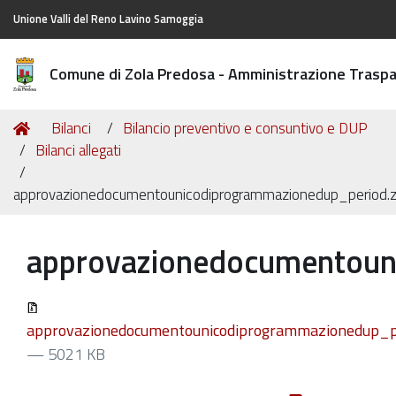
Unione Valli del Reno Lavino Samoggia
Comune di Zola Predosa - Amministrazione Trasp
Tu
Home
Bilanci
Bilancio preventivo e consuntivo e DUP
sei
Bilanci allegati
qui:
approvazionedocumentounicodiprogrammazionedup_period.z
approvazionedocumentoun
approvazionedocumentounicodiprogrammazionedup_pe
— 5021 KB