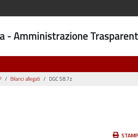
a - Amministrazione Trasparen
P
Bilanci allegati
DGC 58.7z
Azioni
STAM