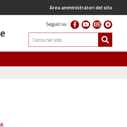
Area amministratori del sito
facebook
youtube
newsletter
telegr
Seguici su
te
Cerca
nel
sito
PA