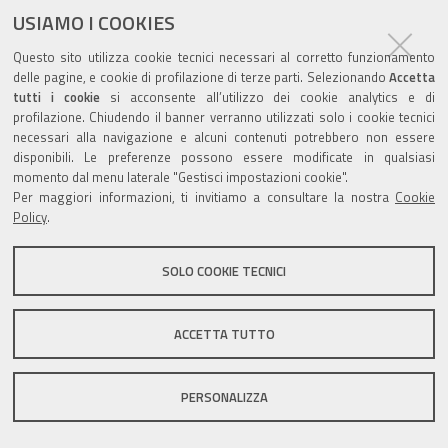
documento
USIAMO I COOKIES
Questo sito utilizza cookie tecnici necessari al corretto funzionamento
delle pagine, e cookie di profilazione di terze parti. Selezionando
Accetta
tutti i cookie
si acconsente all’utilizzo dei cookie analytics e di
profilazione. Chiudendo il banner verranno utilizzati solo i cookie tecnici
Valuta questo sito
necessari alla navigazione e alcuni contenuti potrebbero non essere
disponibili. Le preferenze possono essere modificate in qualsiasi
momento dal menu laterale "Gestisci impostazioni cookie".
Per maggiori informazioni, ti invitiamo a consultare la nostra
Cookie
Policy
.
Sito istituzionale Comune di Zola Predosa
SOLO COOKIE TECNICI
ACCETTA TUTTO
Privacy policy
|
DPO
|
Accessibilità
PERSONALIZZA