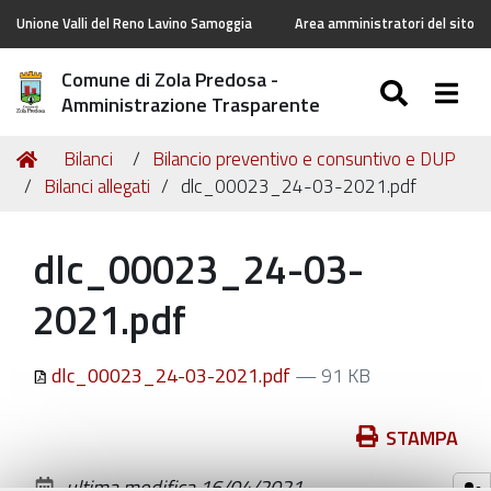
Unione Valli del Reno Lavino Samoggia
Area amministratori del sito
Comune di Zola Predosa -
SEARC
Togg
Amministrazione Trasparente
Tu
Home
Bilanci
Bilancio preventivo e consuntivo e DUP
sei
Bilanci allegati
dlc_00023_24-03-2021.pdf
qui:
dlc_00023_24-03-
2021.pdf
dlc_00023_24-03-2021.pdf
— 91 KB
Azioni
STAMPA
sul
ultima modifica
16/04/2021