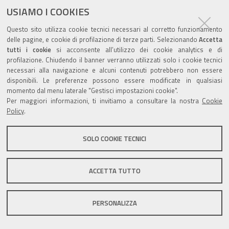
USIAMO I COOKIES
Questo sito utilizza cookie tecnici necessari al corretto funzionamento
Valuta questo sito
delle pagine, e cookie di profilazione di terze parti. Selezionando
Accetta
tutti i cookie
si acconsente all’utilizzo dei cookie analytics e di
profilazione. Chiudendo il banner verranno utilizzati solo i cookie tecnici
necessari alla navigazione e alcuni contenuti potrebbero non essere
disponibili. Le preferenze possono essere modificate in qualsiasi
momento dal menu laterale "Gestisci impostazioni cookie".
Per maggiori informazioni, ti invitiamo a consultare la nostra
Cookie
Sito istituzionale Comune di Zola Predosa
Policy
.
SOLO COOKIE TECNICI
Privacy policy
|
DPO
|
Accessibilità
ACCETTA TUTTO
PERSONALIZZA