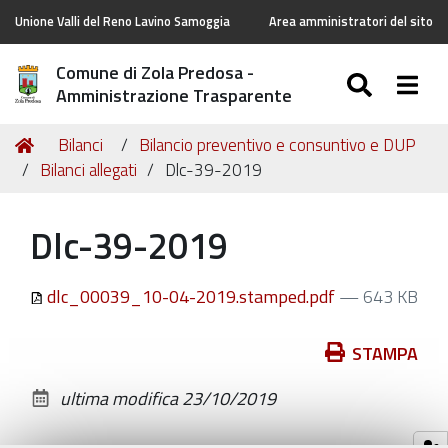
Unione Valli del Reno Lavino Samoggia
Area amministratori del sito
Comune di Zola Predosa -
SEARC
Togg
Amministrazione Trasparente
Tu
Home
Bilanci
Bilancio preventivo e consuntivo e DUP
sei
Bilanci allegati
Dlc-39-2019
qui:
Dlc-39-2019
dlc_00039_10-04-2019.stamped.pdf
— 643 KB
Azioni
STAMPA
sul
ultima modifica
23/10/2019
documento