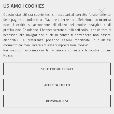
documento
USIAMO I COOKIES
Questo sito utilizza cookie tecnici necessari al corretto funzionamento
delle pagine, e cookie di profilazione di terze parti. Selezionando
Accetta
tutti i cookie
si acconsente all’utilizzo dei cookie analytics e di
profilazione. Chiudendo il banner verranno utilizzati solo i cookie tecnici
Valuta questo sito
necessari alla navigazione e alcuni contenuti potrebbero non essere
disponibili. Le preferenze possono essere modificate in qualsiasi
momento dal menu laterale "Gestisci impostazioni cookie".
Per maggiori informazioni, ti invitiamo a consultare la nostra
Cookie
Policy
.
Sito istituzionale Comune di Zola Predosa
SOLO COOKIE TECNICI
ACCETTA TUTTO
Privacy policy
|
DPO
|
Accessibilità
PERSONALIZZA