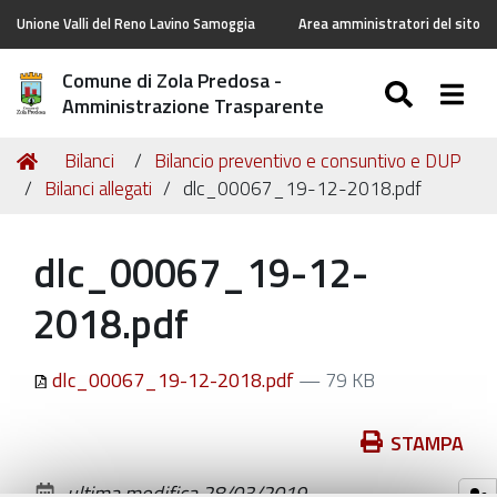
Unione Valli del Reno Lavino Samoggia
Area amministratori del sito
Comune di Zola Predosa -
SEARC
Togg
Amministrazione Trasparente
Tu
Home
Bilanci
Bilancio preventivo e consuntivo e DUP
sei
Bilanci allegati
dlc_00067_19-12-2018.pdf
qui:
dlc_00067_19-12-
2018.pdf
dlc_00067_19-12-2018.pdf
— 79 KB
Azioni
STAMPA
sul
ultima modifica
28/03/2019