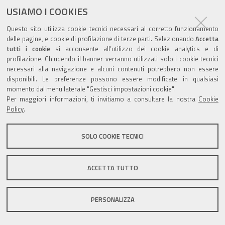
USIAMO I COOKIES
Questo sito utilizza cookie tecnici necessari al corretto funzionamento
Valuta questo sito
delle pagine, e cookie di profilazione di terze parti. Selezionando
Accetta
tutti i cookie
si acconsente all’utilizzo dei cookie analytics e di
profilazione. Chiudendo il banner verranno utilizzati solo i cookie tecnici
necessari alla navigazione e alcuni contenuti potrebbero non essere
disponibili. Le preferenze possono essere modificate in qualsiasi
momento dal menu laterale "Gestisci impostazioni cookie".
Per maggiori informazioni, ti invitiamo a consultare la nostra
Cookie
Sito istituzionale Comune di Zola Predosa
Policy
.
SOLO COOKIE TECNICI
Privacy policy
|
DPO
|
Accessibilità
ACCETTA TUTTO
PERSONALIZZA