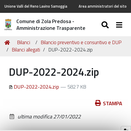
Unione Valli del Reno Lavino Samoggia
Area amministratori del sito
Comune di Zola Predosa -
SEARC
Togg
Amministrazione Trasparente
Tu
Home
Bilanci
Bilancio preventivo e consuntivo e DUP
sei
Bilanci allegati
DUP-2022-2024.zip
qui:
DUP-2022-2024.zip
DUP-2022-2024.zip
— 5827 KB
Azioni
STAMPA
sul
ultima modifica
27/01/2022
documento