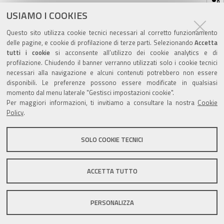
sul
ultima modifica
23/11/2018
documento
USIAMO I COOKIES
Questo sito utilizza cookie tecnici necessari al corretto funzionamento
delle pagine, e cookie di profilazione di terze parti. Selezionando
Accetta
tutti i cookie
si acconsente all’utilizzo dei cookie analytics e di
profilazione. Chiudendo il banner verranno utilizzati solo i cookie tecnici
Valuta questo sito
necessari alla navigazione e alcuni contenuti potrebbero non essere
disponibili. Le preferenze possono essere modificate in qualsiasi
momento dal menu laterale "Gestisci impostazioni cookie".
Per maggiori informazioni, ti invitiamo a consultare la nostra
Cookie
Policy
.
SOLO COOKIE TECNICI
Sito istituzionale Comune di Zola Predosa
ACCETTA TUTTO
Privacy policy
|
DPO
|
Accessibilità
PERSONALIZZA