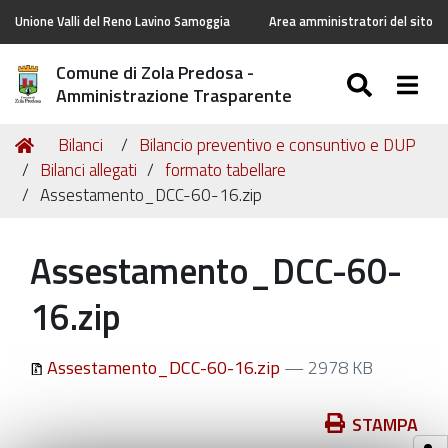
Unione Valli del Reno Lavino Samoggia
Area amministratori del sito
Comune di Zola Predosa -
SEARC
Togg
Amministrazione Trasparente
Tu
Home
Bilanci
Bilancio preventivo e consuntivo e DUP
sei
Bilanci allegati
formato tabellare
qui:
Assestamento_DCC-60-16.zip
Assestamento_DCC-60-
16.zip
Assestamento_DCC-60-16.zip
— 2978 KB
Azioni
STAMPA