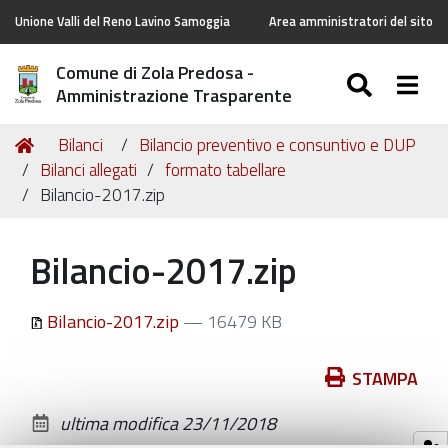
Unione Valli del Reno Lavino Samoggia
Area amministratori del sito
Comune di Zola Predosa -
SEARC
Togg
Amministrazione Trasparente
Tu
Home
Bilanci
Bilancio preventivo e consuntivo e DUP
sei
Bilanci allegati
formato tabellare
qui:
Bilancio-2017.zip
Bilancio-2017.zip
Bilancio-2017.zip
— 16479 KB
Azioni
STAMPA
sul
ultima modifica
23/11/2018
documento