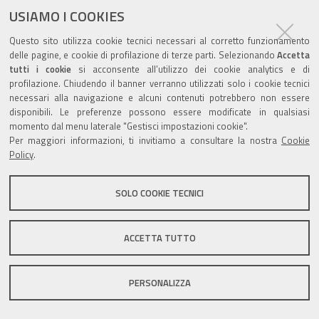
USIAMO I COOKIES
Questo sito utilizza cookie tecnici necessari al corretto funzionamento
delle pagine, e cookie di profilazione di terze parti. Selezionando
Accetta
tutti i cookie
si acconsente all’utilizzo dei cookie analytics e di
Valuta questo sito
profilazione. Chiudendo il banner verranno utilizzati solo i cookie tecnici
necessari alla navigazione e alcuni contenuti potrebbero non essere
disponibili. Le preferenze possono essere modificate in qualsiasi
momento dal menu laterale "Gestisci impostazioni cookie".
Per maggiori informazioni, ti invitiamo a consultare la nostra
Cookie
Policy
.
Sito istituzionale Comune di Zola Predosa
SOLO COOKIE TECNICI
Privacy policy
|
DPO
|
Accessibilità
ACCETTA TUTTO
PERSONALIZZA