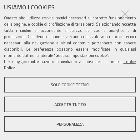
USIAMO I COOKIES
Questo sito utilizza cookie tecnici necessari al corretto funzionamento
Valuta questo sito
delle pagine, e cookie di profilazione di terze parti. Selezionando
Accetta
tutti i cookie
si acconsente all’utilizzo dei cookie analytics e di
profilazione. Chiudendo il banner verranno utilizzati solo i cookie tecnici
necessari alla navigazione e alcuni contenuti potrebbero non essere
disponibili. Le preferenze possono essere modificate in qualsiasi
momento dal menu laterale "Gestisci impostazioni cookie".
Per maggiori informazioni, ti invitiamo a consultare la nostra
Cookie
Sito istituzionale Comune di Zola Predosa
Policy
.
SOLO COOKIE TECNICI
Privacy policy
|
DPO
|
Accessibilità
ACCETTA TUTTO
PERSONALIZZA