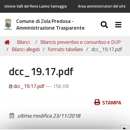
Unione Valli del Reno Lavino Samoggia
Area amministratori del sito
Comune di Zola Predosa -
SEARC
Togg
Amministrazione Trasparente
Tu
Home
Bilanci
Bilancio preventivo e consuntivo e DUP
sei
Bilanci allegati
formato tabellare
dcc_19.17.pdf
qui:
dcc_19.17.pdf
dcc_19.17.pdf
— 156 KB
Azioni
STAMPA
sul
ultima modifica
23/11/2018
documento