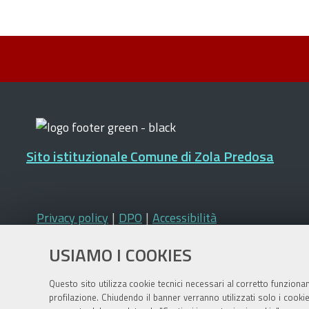
Sito istituzionale Comune di Zola Predosa
Privacy policy
|
DPO
|
Accessibilità
USIAMO I COOKIES
Questo sito utilizza cookie tecnici necessari al corretto funziona
profilazione. Chiudendo il banner verranno utilizzati solo i cook