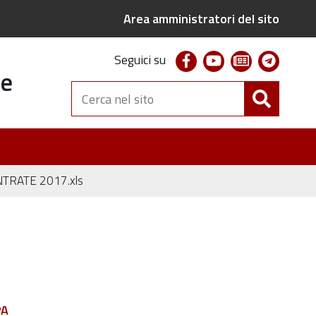
Area amministratori del sito
facebook
youtube
newsletter
telegr
Seguici su
te
Cerca
nel
sito
TRATE 2017.xls
PA