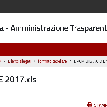
a - Amministrazione Trasparen
P
Bilanci allegati
formato tabellare
DPCM BILANCIO EN
 2017.xls
Azioni
STAM