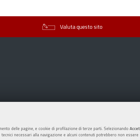
sul
documento
Valuta questo sito
mento delle pagine, e cookie di profilazione di terze parti. Selezionando
Accet
ie tecnici necessari alla navigazione e alcuni contenuti potrebbero non essere