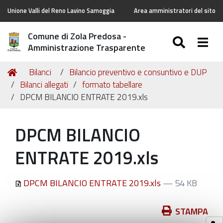
Unione Valli del Reno Lavino Samoggia
Area amministratori del sito
Comune di Zola Predosa -
SEARC
Togg
Amministrazione Trasparente
Tu
Home
Bilanci
Bilancio preventivo e consuntivo e DUP
sei
Bilanci allegati
formato tabellare
qui:
DPCM BILANCIO ENTRATE 2019.xls
DPCM BILANCIO
ENTRATE 2019.xls
DPCM BILANCIO ENTRATE 2019.xls
— 54 KB
Azioni
STAMPA