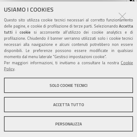
sul
ultima modifica
17/05/2021
documento
USIAMO I COOKIES
Questo sito utilizza cookie tecnici necessari al corretto funzionamento
delle pagine, e cookie di profilazione di terze parti. Selezionando
Accetta
tutti i cookie
si acconsente all’utilizzo dei cookie analytics e di
profilazione. Chiudendo il banner verranno utilizzati solo i cookie tecnici
Valuta questo sito
necessari alla navigazione e alcuni contenuti potrebbero non essere
disponibili. Le preferenze possono essere modificate in qualsiasi
momento dal menu laterale "Gestisci impostazioni cookie".
Per maggiori informazioni, ti invitiamo a consultare la nostra
Cookie
Policy
.
SOLO COOKIE TECNICI
Sito istituzionale Comune di Zola Predosa
ACCETTA TUTTO
Privacy policy
|
DPO
|
Accessibilità
PERSONALIZZA