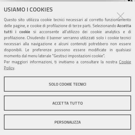
sul
ultima modifica
17/05/2021
documento
USIAMO I COOKIES
Questo sito utilizza cookie tecnici necessari al corretto funzionamento
delle pagine, e cookie di profilazione di terze parti. Selezionando
Accetta
tutti i cookie
si acconsente all’utilizzo dei cookie analytics e di
profilazione. Chiudendo il banner verranno utilizzati solo i cookie tecnici
Valuta questo sito
necessari alla navigazione e alcuni contenuti potrebbero non essere
disponibili. Le preferenze possono essere modificate in qualsiasi
momento dal menu laterale "Gestisci impostazioni cookie".
Per maggiori informazioni, ti invitiamo a consultare la nostra
Cookie
Policy
.
SOLO COOKIE TECNICI
Sito istituzionale Comune di Zola Predosa
ACCETTA TUTTO
Privacy policy
|
DPO
|
Accessibilità
PERSONALIZZA