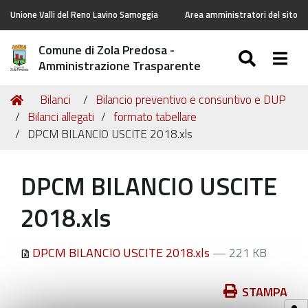
Unione Valli del Reno Lavino Samoggia
Area amministratori del sito
Comune di Zola Predosa -
SEARC
Togg
Amministrazione Trasparente
Tu
Home
Bilanci
Bilancio preventivo e consuntivo e DUP
sei
Bilanci allegati
formato tabellare
qui:
DPCM BILANCIO USCITE 2018.xls
DPCM BILANCIO USCITE
2018.xls
DPCM BILANCIO USCITE 2018.xls
— 221 KB
Azioni
STAMPA