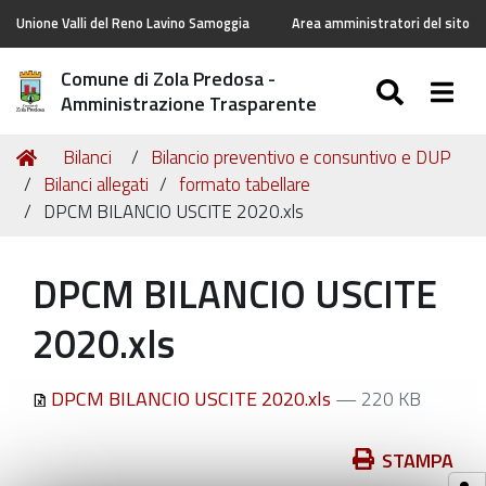
Unione Valli del Reno Lavino Samoggia
Area amministratori del sito
Comune di Zola Predosa -
SEARC
Togg
Amministrazione Trasparente
Tu
Home
Bilanci
Bilancio preventivo e consuntivo e DUP
sei
Bilanci allegati
formato tabellare
qui:
DPCM BILANCIO USCITE 2020.xls
DPCM BILANCIO USCITE
2020.xls
DPCM BILANCIO USCITE 2020.xls
— 220 KB
Azioni
STAMPA