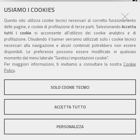
sul
ultima modifica
17/05/2021
documento
USIAMO I COOKIES
Questo sito utilizza cookie tecnici necessari al corretto funzionamento
delle pagine, e cookie di profilazione di terze parti. Selezionando
Accetta
tutti i cookie
si acconsente all’utilizzo dei cookie analytics e di
profilazione. Chiudendo il banner verranno utilizzati solo i cookie tecnici
Valuta questo sito
necessari alla navigazione e alcuni contenuti potrebbero non essere
disponibili. Le preferenze possono essere modificate in qualsiasi
momento dal menu laterale "Gestisci impostazioni cookie".
Per maggiori informazioni, ti invitiamo a consultare la nostra
Cookie
Policy
.
SOLO COOKIE TECNICI
Sito istituzionale Comune di Zola Predosa
ACCETTA TUTTO
Privacy policy
|
DPO
|
Accessibilità
PERSONALIZZA