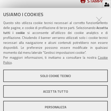
Azioni
STAMPA
sul
ultima modifica
17/05/2021
documento
USIAMO I COOKIES
Questo sito utilizza cookie tecnici necessari al corretto funzionamento
delle pagine, e cookie di profilazione di terze parti. Selezionando
Accetta
tutti i cookie
si acconsente all’utilizzo dei cookie analytics e di
profilazione. Chiudendo il banner verranno utilizzati solo i cookie tecnici
Valuta questo sito
necessari alla navigazione e alcuni contenuti potrebbero non essere
disponibili. Le preferenze possono essere modificate in qualsiasi
momento dal menu laterale "Gestisci impostazioni cookie".
Per maggiori informazioni, ti invitiamo a consultare la nostra
Cookie
Policy
.
SOLO COOKIE TECNICI
Sito istituzionale Comune di Zola Predosa
ACCETTA TUTTO
Privacy policy
|
DPO
|
Accessibilità
PERSONALIZZA