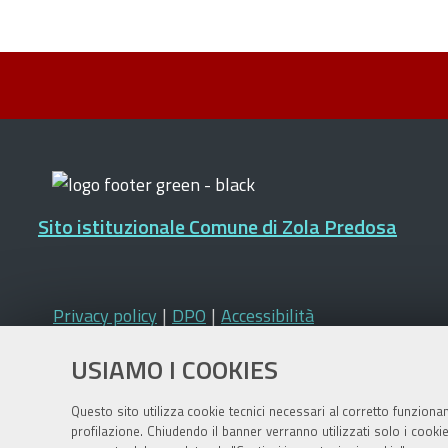
Sito istituzionale Comune di Zola Predosa
Privacy policy
|
DPO
|
Accessibilità
USIAMO I COOKIES
Questo sito utilizza cookie tecnici necessari al corretto funziona
profilazione. Chiudendo il banner verranno utilizzati solo i cook