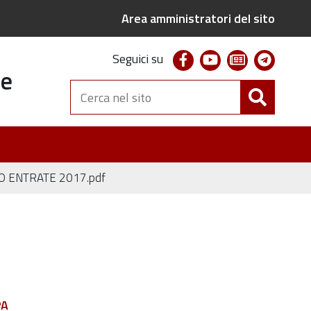
Area amministratori del sito
facebook
youtube
newsletter
telegr
Seguici su
te
Cerca
nel
sito
 ENTRATE 2017.pdf
PA