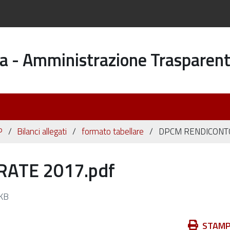
a - Amministrazione Trasparen
P
Bilanci allegati
formato tabellare
DPCM RENDICONTO
ATE 2017.pdf
KB
Azioni
STAM