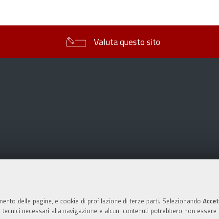
sul
documento
Valuta questo sito
mento delle pagine, e cookie di profilazione di terze parti. Selezionando
Accet
ie tecnici necessari alla navigazione e alcuni contenuti potrebbero non essere