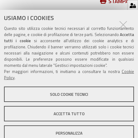
Azioni
STAMPA
sul
ultima modifica
17/05/2021
documento
USIAMO I COOKIES
Questo sito utilizza cookie tecnici necessari al corretto funzionamento
delle pagine, e cookie di profilazione di terze parti. Selezionando
Accetta
tutti i cookie
si acconsente all’utilizzo dei cookie analytics e di
profilazione. Chiudendo il banner verranno utilizzati solo i cookie tecnici
Valuta questo sito
necessari alla navigazione e alcuni contenuti potrebbero non essere
disponibili. Le preferenze possono essere modificate in qualsiasi
momento dal menu laterale "Gestisci impostazioni cookie".
Per maggiori informazioni, ti invitiamo a consultare la nostra
Cookie
Policy
.
SOLO COOKIE TECNICI
Sito istituzionale Comune di Zola Predosa
ACCETTA TUTTO
Privacy policy
|
DPO
|
Accessibilità
PERSONALIZZA