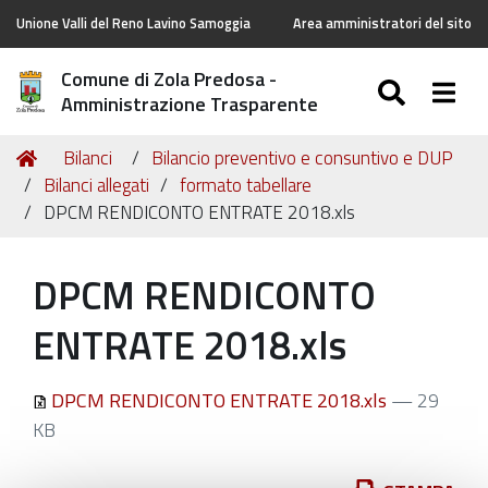
Unione Valli del Reno Lavino Samoggia
Area amministratori del sito
Comune di Zola Predosa -
SEARC
Togg
Amministrazione Trasparente
Tu
Home
Bilanci
Bilancio preventivo e consuntivo e DUP
sei
Bilanci allegati
formato tabellare
qui:
DPCM RENDICONTO ENTRATE 2018.xls
DPCM RENDICONTO
ENTRATE 2018.xls
DPCM RENDICONTO ENTRATE 2018.xls
— 29
KB