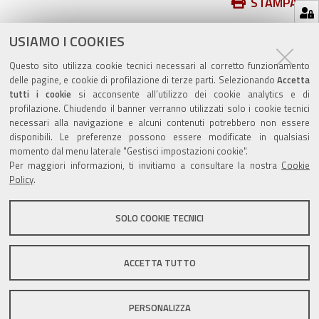
Azioni
STAMPA
sul
ultima modifica
17/05/2021
documento
USIAMO I COOKIES
Questo sito utilizza cookie tecnici necessari al corretto funzionamento
delle pagine, e cookie di profilazione di terze parti. Selezionando
Accetta
tutti i cookie
si acconsente all’utilizzo dei cookie analytics e di
profilazione. Chiudendo il banner verranno utilizzati solo i cookie tecnici
Valuta questo sito
necessari alla navigazione e alcuni contenuti potrebbero non essere
disponibili. Le preferenze possono essere modificate in qualsiasi
momento dal menu laterale "Gestisci impostazioni cookie".
Per maggiori informazioni, ti invitiamo a consultare la nostra
Cookie
Policy
.
SOLO COOKIE TECNICI
Sito istituzionale Comune di Zola Predosa
ACCETTA TUTTO
Privacy policy
|
DPO
|
Accessibilità
PERSONALIZZA