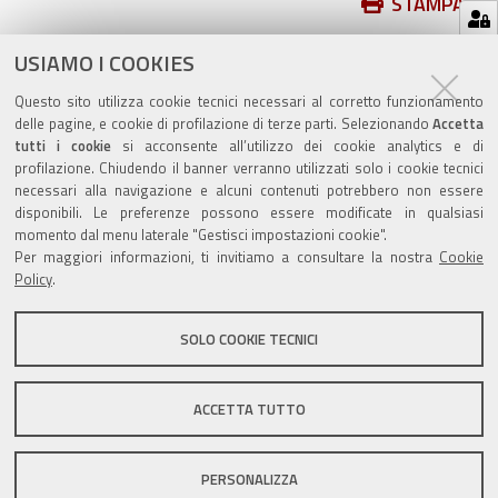
Azioni
STAMPA
sul
ultima modifica
17/05/2021
USIAMO I COOKIES
documento
Questo sito utilizza cookie tecnici necessari al corretto funzionamento
delle pagine, e cookie di profilazione di terze parti. Selezionando
Accetta
tutti i cookie
si acconsente all’utilizzo dei cookie analytics e di
profilazione. Chiudendo il banner verranno utilizzati solo i cookie tecnici
Valuta questo sito
necessari alla navigazione e alcuni contenuti potrebbero non essere
disponibili. Le preferenze possono essere modificate in qualsiasi
momento dal menu laterale "Gestisci impostazioni cookie".
Per maggiori informazioni, ti invitiamo a consultare la nostra
Cookie
Policy
.
SOLO COOKIE TECNICI
Sito istituzionale Comune di Zola Predosa
ACCETTA TUTTO
Privacy policy
|
DPO
|
Accessibilità
PERSONALIZZA