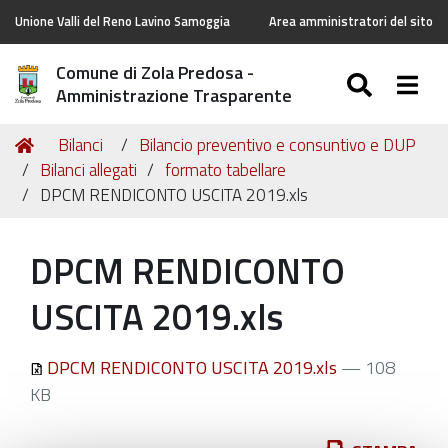
Unione Valli del Reno Lavino Samoggia
Area amministratori del sito
Comune di Zola Predosa -
SEARC
Togg
Amministrazione Trasparente
Tu
Home
Bilanci
Bilancio preventivo e consuntivo e DUP
sei
Bilanci allegati
formato tabellare
qui:
DPCM RENDICONTO USCITA 2019.xls
DPCM RENDICONTO
USCITA 2019.xls
DPCM RENDICONTO USCITA 2019.xls
— 108
KB