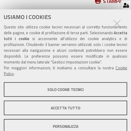
Azioni
STAMPA
sul
ultima modifica
17/05/2021
documento
USIAMO I COOKIES
Questo sito utilizza cookie tecnici necessari al corretto funzionamento
delle pagine, e cookie di profilazione di terze parti. Selezionando
Accetta
tutti i cookie
si acconsente all’utilizzo dei cookie analytics e di
profilazione. Chiudendo il banner verranno utilizzati solo i cookie tecnici
Valuta questo sito
necessari alla navigazione e alcuni contenuti potrebbero non essere
disponibili. Le preferenze possono essere modificate in qualsiasi
momento dal menu laterale "Gestisci impostazioni cookie".
Per maggiori informazioni, ti invitiamo a consultare la nostra
Cookie
Policy
.
SOLO COOKIE TECNICI
Sito istituzionale Comune di Zola Predosa
ACCETTA TUTTO
Privacy policy
|
DPO
|
Accessibilità
PERSONALIZZA