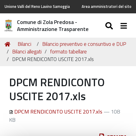
Unione Valli del Reno Lavino Samoggia
Area amministratori del sito
Comune di Zola Predosa -
SEARC
Togg
Amministrazione Trasparente
Tu
Home
Bilanci
Bilancio preventivo e consuntivo e DUP
sei
Bilanci allegati
formato tabellare
qui:
DPCM RENDICONTO USCITE 2017.xls
DPCM RENDICONTO
USCITE 2017.xls
DPCM RENDICONTO USCITE 2017.xls
— 108
KB