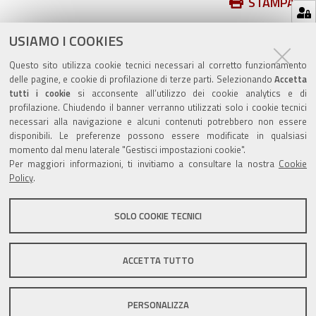
Azioni
STAMPA
sul
ultima modifica
17/05/2021
documento
USIAMO I COOKIES
Questo sito utilizza cookie tecnici necessari al corretto funzionamento
delle pagine, e cookie di profilazione di terze parti. Selezionando
Accetta
tutti i cookie
si acconsente all’utilizzo dei cookie analytics e di
profilazione. Chiudendo il banner verranno utilizzati solo i cookie tecnici
Valuta questo sito
necessari alla navigazione e alcuni contenuti potrebbero non essere
disponibili. Le preferenze possono essere modificate in qualsiasi
momento dal menu laterale "Gestisci impostazioni cookie".
Per maggiori informazioni, ti invitiamo a consultare la nostra
Cookie
Policy
.
SOLO COOKIE TECNICI
Sito istituzionale Comune di Zola Predosa
ACCETTA TUTTO
Privacy policy
|
DPO
|
Accessibilità
PERSONALIZZA