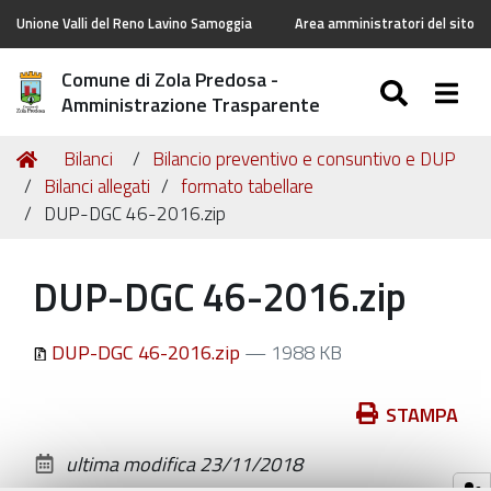
Unione Valli del Reno Lavino Samoggia
Area amministratori del sito
Comune di Zola Predosa -
SEARC
Togg
Amministrazione Trasparente
Tu
Home
Bilanci
Bilancio preventivo e consuntivo e DUP
sei
Bilanci allegati
formato tabellare
qui:
DUP-DGC 46-2016.zip
DUP-DGC 46-2016.zip
DUP-DGC 46-2016.zip
— 1988 KB
Azioni
STAMPA
sul
ultima modifica
23/11/2018
documento