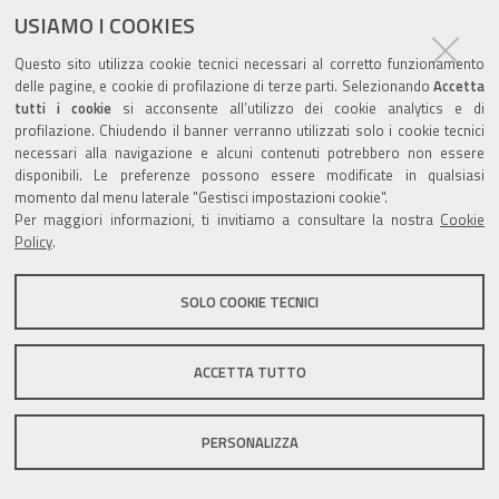
USIAMO I COOKIES
Questo sito utilizza cookie tecnici necessari al corretto funzionamento
delle pagine, e cookie di profilazione di terze parti. Selezionando
Accetta
tutti i cookie
si acconsente all’utilizzo dei cookie analytics e di
Valuta questo sito
profilazione. Chiudendo il banner verranno utilizzati solo i cookie tecnici
necessari alla navigazione e alcuni contenuti potrebbero non essere
disponibili. Le preferenze possono essere modificate in qualsiasi
momento dal menu laterale "Gestisci impostazioni cookie".
Per maggiori informazioni, ti invitiamo a consultare la nostra
Cookie
Policy
.
Sito istituzionale Comune di Zola Predosa
SOLO COOKIE TECNICI
Privacy policy
|
DPO
|
Accessibilità
ACCETTA TUTTO
PERSONALIZZA