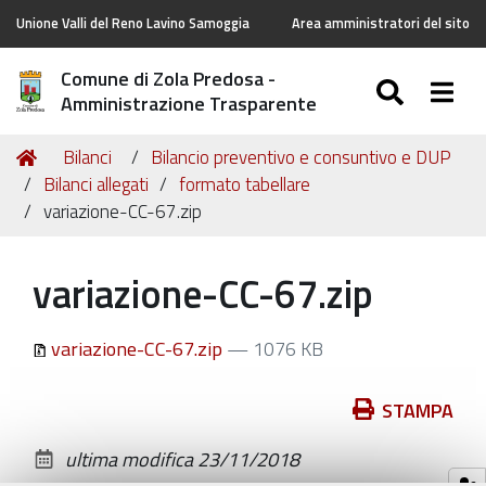
Unione Valli del Reno Lavino Samoggia
Area amministratori del sito
Comune di Zola Predosa -
SEARC
Togg
Amministrazione Trasparente
Tu
Home
Bilanci
Bilancio preventivo e consuntivo e DUP
sei
Bilanci allegati
formato tabellare
qui:
variazione-CC-67.zip
variazione-CC-67.zip
variazione-CC-67.zip
— 1076 KB
Azioni
STAMPA
sul
ultima modifica
23/11/2018
documento