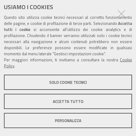
USIAMO I COOKIES
Questo sito utilizza cookie tecnici necessari al corretto funzionamento
delle pagine, e cookie di profilazione di terze parti. Selezionando
Accetta
tutti i cookie
si acconsente all’utilizzo dei cookie analytics e di
Valuta questo sito
profilazione. Chiudendo il banner verranno utilizzati solo i cookie tecnici
necessari alla navigazione e alcuni contenuti potrebbero non essere
disponibili. Le preferenze possono essere modificate in qualsiasi
momento dal menu laterale "Gestisci impostazioni cookie".
Per maggiori informazioni, ti invitiamo a consultare la nostra
Cookie
Policy
.
Sito istituzionale Comune di Zola Predosa
SOLO COOKIE TECNICI
Privacy policy
|
DPO
|
Accessibilità
ACCETTA TUTTO
PERSONALIZZA