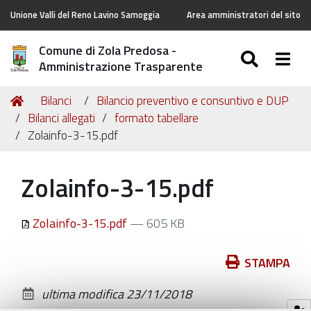
Unione Valli del Reno Lavino Samoggia
Area amministratori del sito
Comune di Zola Predosa -
SEARC
Togg
Amministrazione Trasparente
Tu
Home
Bilanci
Bilancio preventivo e consuntivo e DUP
sei
Bilanci allegati
formato tabellare
qui:
Zolainfo-3-15.pdf
Zolainfo-3-15.pdf
Zolainfo-3-15.pdf
— 605 KB
Azioni
STAMPA
sul
ultima modifica
23/11/2018
documento