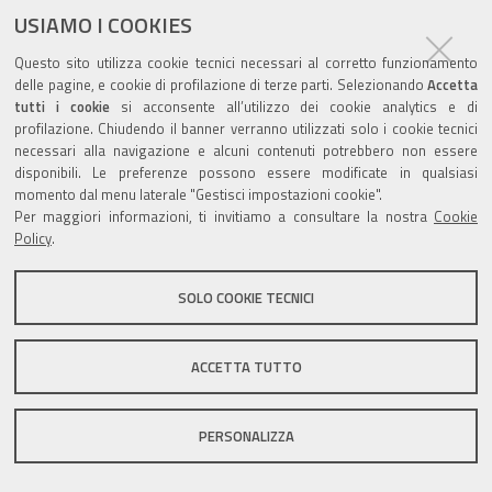
USIAMO I COOKIES
Questo sito utilizza cookie tecnici necessari al corretto funzionamento
delle pagine, e cookie di profilazione di terze parti. Selezionando
Accetta
tutti i cookie
si acconsente all’utilizzo dei cookie analytics e di
Valuta questo sito
profilazione. Chiudendo il banner verranno utilizzati solo i cookie tecnici
necessari alla navigazione e alcuni contenuti potrebbero non essere
disponibili. Le preferenze possono essere modificate in qualsiasi
momento dal menu laterale "Gestisci impostazioni cookie".
Per maggiori informazioni, ti invitiamo a consultare la nostra
Cookie
Policy
.
Sito istituzionale Comune di Zola Predosa
SOLO COOKIE TECNICI
Privacy policy
|
DPO
|
Accessibilità
ACCETTA TUTTO
PERSONALIZZA