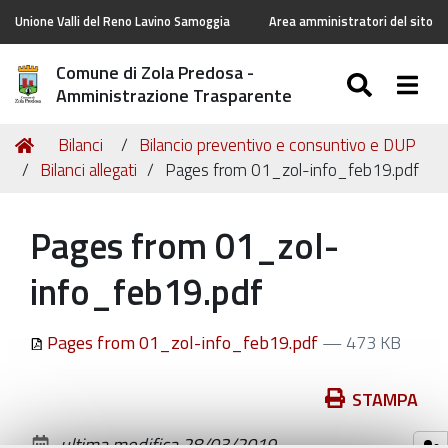
Unione Valli del Reno Lavino Samoggia
Area amministratori del sito
Comune di Zola Predosa -
SEARC
Togg
Amministrazione Trasparente
Tu
Home
Bilanci
Bilancio preventivo e consuntivo e DUP
sei
Bilanci allegati
Pages from 01_zol-info_feb19.pdf
qui:
Pages from 01_zol-
info_feb19.pdf
Pages from 01_zol-info_feb19.pdf
— 473 KB
Azioni
STAMPA
sul
ultima modifica
28/03/2019