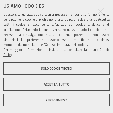
documento
USIAMO I COOKIES
Questo sito utilizza cookie tecnici necessari al corretto funzionamento
delle pagine, e cookie di profilazione di terze parti. Selezionando
Accetta
tutti i cookie
si acconsente all’utilizzo dei cookie analytics e di
profilazione. Chiudendo il banner verranno utilizzati solo i cookie tecnici
Valuta questo sito
necessari alla navigazione e alcuni contenuti potrebbero non essere
disponibili. Le preferenze possono essere modificate in qualsiasi
momento dal menu laterale "Gestisci impostazioni cookie".
Per maggiori informazioni, ti invitiamo a consultare la nostra
Cookie
Policy
.
Sito istituzionale Comune di Zola Predosa
SOLO COOKIE TECNICI
ACCETTA TUTTO
Privacy policy
|
DPO
|
Accessibilità
PERSONALIZZA