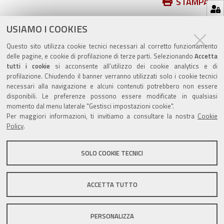
Azioni
STAMPA
sul
ultima modifica
03/05/2021
documento
USIAMO I COOKIES
Questo sito utilizza cookie tecnici necessari al corretto funzionamento
delle pagine, e cookie di profilazione di terze parti. Selezionando
Accetta
tutti i cookie
si acconsente all’utilizzo dei cookie analytics e di
profilazione. Chiudendo il banner verranno utilizzati solo i cookie tecnici
Valuta questo sito
necessari alla navigazione e alcuni contenuti potrebbero non essere
disponibili. Le preferenze possono essere modificate in qualsiasi
momento dal menu laterale "Gestisci impostazioni cookie".
Per maggiori informazioni, ti invitiamo a consultare la nostra
Cookie
Policy
.
SOLO COOKIE TECNICI
Sito istituzionale Comune di Zola Predosa
ACCETTA TUTTO
Privacy policy
|
DPO
|
Accessibilità
PERSONALIZZA