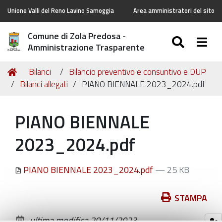
Unione Valli del Reno Lavino Samoggia
Area amministratori del sito
Comune di Zola Predosa -
SEARC
Togg
Amministrazione Trasparente
Tu
Home
Bilanci
Bilancio preventivo e consuntivo e DUP
sei
Bilanci allegati
PIANO BIENNALE 2023_2024.pdf
qui:
PIANO BIENNALE
2023_2024.pdf
PIANO BIENNALE 2023_2024.pdf
— 25 KB
Azioni
STAMPA
sul
ultima modifica
20/11/2023