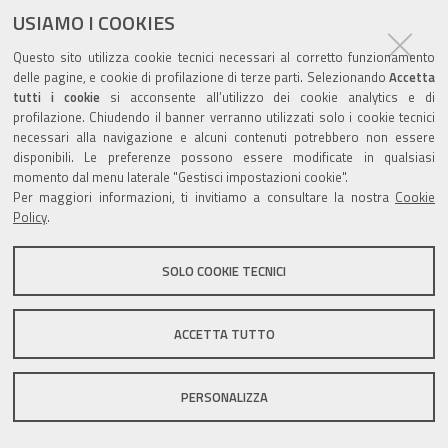
documento
USIAMO I COOKIES
Questo sito utilizza cookie tecnici necessari al corretto funzionamento
delle pagine, e cookie di profilazione di terze parti. Selezionando
Accetta
tutti i cookie
si acconsente all’utilizzo dei cookie analytics e di
profilazione. Chiudendo il banner verranno utilizzati solo i cookie tecnici
Valuta questo sito
necessari alla navigazione e alcuni contenuti potrebbero non essere
disponibili. Le preferenze possono essere modificate in qualsiasi
momento dal menu laterale "Gestisci impostazioni cookie".
Per maggiori informazioni, ti invitiamo a consultare la nostra
Cookie
Policy
.
Sito istituzionale Comune di Zola Predosa
SOLO COOKIE TECNICI
ACCETTA TUTTO
Privacy policy
|
DPO
|
Accessibilità
PERSONALIZZA