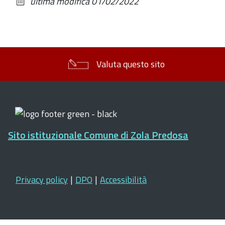
ultima modifica
01/02/2022
documento
Valuta questo sito
Sito istituzionale Comune di Zola Predosa
Privacy policy
|
DPO
|
Accessibilità