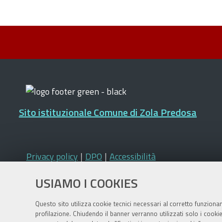
Sito istituzionale Comune di Zola Predosa
Privacy policy
|
DPO
|
Accessibilità
USIAMO I COOKIES
Questo sito utilizza cookie tecnici necessari al corretto funziona
profilazione. Chiudendo il banner verranno utilizzati solo i cook