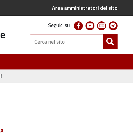
Area amministratori del sito
facebook
youtube
newsletter
telegr
Seguici su
te
Cerca
nel
sito
f
PA