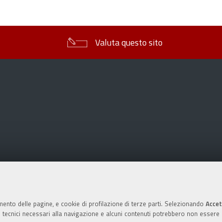
sul
documento
Valuta questo sito
mento delle pagine, e cookie di profilazione di terze parti. Selezionando
Accet
ie tecnici necessari alla navigazione e alcuni contenuti potrebbero non essere