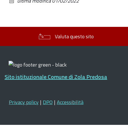
ultima modifica
01/02/2022
documento
Valuta questo sito
Sito istituzionale Comune di Zola Predosa
Privacy policy
|
DPO
|
Accessibilità