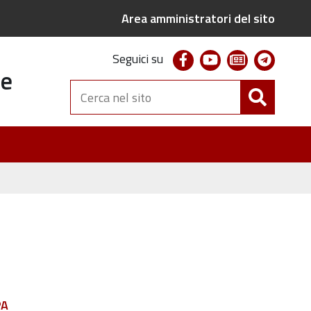
Area amministratori del sito
facebook
youtube
newsletter
telegr
Seguici su
te
Cerca
nel
sito
PA