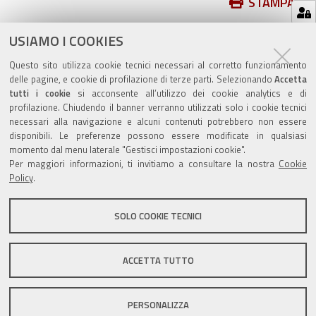
Azioni
STAMPA
sul
ultima modifica
16/06/2021
documento
USIAMO I COOKIES
Questo sito utilizza cookie tecnici necessari al corretto funzionamento
delle pagine, e cookie di profilazione di terze parti. Selezionando
Accetta
tutti i cookie
si acconsente all’utilizzo dei cookie analytics e di
profilazione. Chiudendo il banner verranno utilizzati solo i cookie tecnici
Valuta questo sito
necessari alla navigazione e alcuni contenuti potrebbero non essere
disponibili. Le preferenze possono essere modificate in qualsiasi
momento dal menu laterale "Gestisci impostazioni cookie".
Per maggiori informazioni, ti invitiamo a consultare la nostra
Cookie
Policy
.
SOLO COOKIE TECNICI
Sito istituzionale Comune di Zola Predosa
ACCETTA TUTTO
Privacy policy
|
DPO
|
Accessibilità
PERSONALIZZA