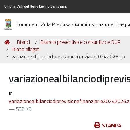
Unione Valli del Reno Lavino Samoggia
Comune di Zola Predosa - Amministrazione Trasp
Tu
Home
Bilanci
Bilancio preventivo e consuntivo e DUP
sei
Bilanci allegati
qui:
variazionealbilanciodiprevisionefinanziario20242026.zip
variazionealbilanciodiprev
variazionealbilanciodiprevisionefinanziario20242026.z
— 552 KB
Azioni
STAMPA