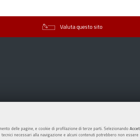
sul
documento
Valuta questo sito
mento delle pagine, e cookie di profilazione di terze parti. Selezionando
Accet
ie tecnici necessari alla navigazione e alcuni contenuti potrebbero non essere