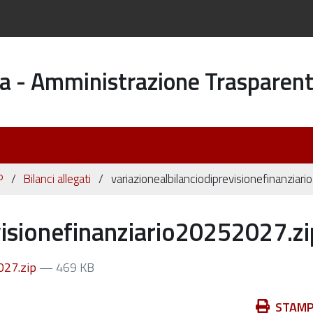
a - Amministrazione Trasparen
P
Bilanci allegati
variazionealbilanciodiprevisionefinanzia
visionefinanziario20252027.zi
027.zip
— 469 KB
Azioni
STAM