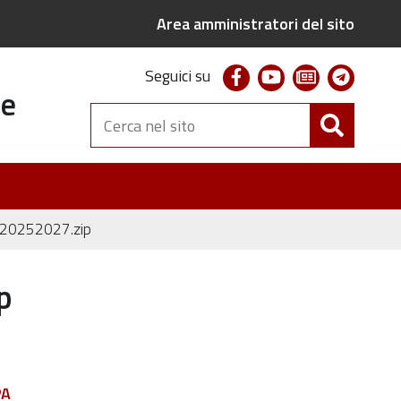
Area amministratori del sito
facebook
youtube
newsletter
telegr
Seguici su
te
Cerca
nel
sito
rio20252027.zip
p
PA