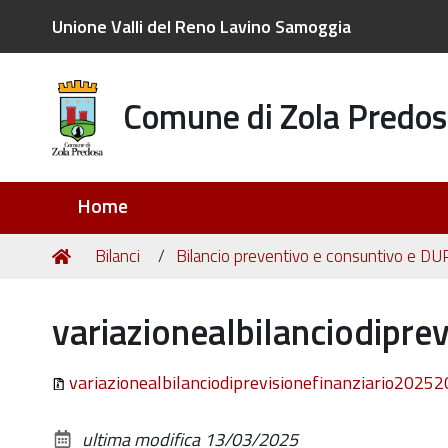
Unione Valli del Reno Lavino Samoggia
Comune di Zola Predos
Sezioni
Home
Tu
Home
Bilanci
Bilancio preventivo e consuntivo e DU
sei
qui:
variazionealbilanciodipre
variazionealbilanciodiprevisionefinanziario20252
ultima modifica
13/03/2025