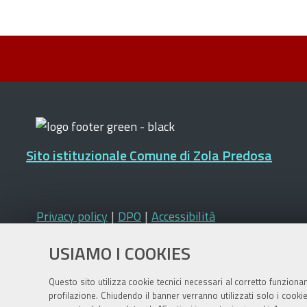
Sito istituzionale Comune di Zola Predosa
Privacy policy
|
DPO
|
Accessibilità
USIAMO I COOKIES
Questo sito utilizza cookie tecnici necessari al corretto funziona
profilazione. Chiudendo il banner verranno utilizzati solo i cook