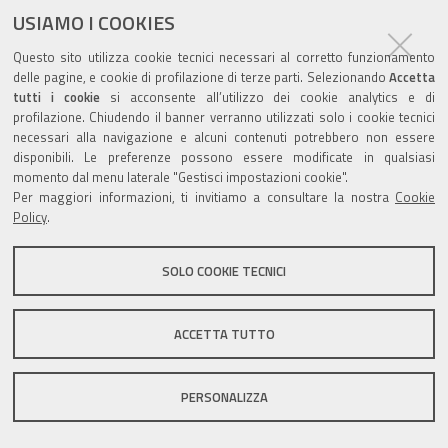
USIAMO I COOKIES
Questo sito utilizza cookie tecnici necessari al corretto funzionamento
Valuta questo sito
delle pagine, e cookie di profilazione di terze parti. Selezionando
Accetta
tutti i cookie
si acconsente all’utilizzo dei cookie analytics e di
profilazione. Chiudendo il banner verranno utilizzati solo i cookie tecnici
necessari alla navigazione e alcuni contenuti potrebbero non essere
disponibili. Le preferenze possono essere modificate in qualsiasi
momento dal menu laterale "Gestisci impostazioni cookie".
Per maggiori informazioni, ti invitiamo a consultare la nostra
Cookie
Sito istituzionale Comune di Zola Predosa
Policy
.
SOLO COOKIE TECNICI
Privacy policy
|
DPO
|
Accessibilità
ACCETTA TUTTO
PERSONALIZZA