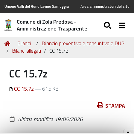
Unione Valli del Reno Lavino Samoggia
Area amministratori del sito
Comune di Zola Predosa -
SEARC
Togg
Amministrazione Trasparente
Tu
Home
Bilanci
Bilancio preventivo e consuntivo e DUP
sei
Bilanci allegati
CC 15.7z
qui:
CC 15.7z
CC 15.7z
— 615 KB
Azioni
STAMPA
sul
ultima modifica
19/05/2026
documento