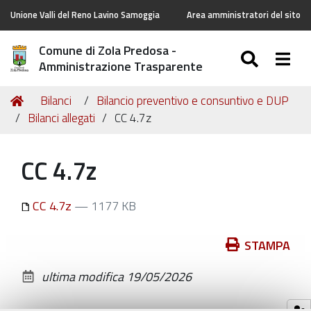
Unione Valli del Reno Lavino Samoggia
Area amministratori del sito
Comune di Zola Predosa -
SEARC
Togg
Amministrazione Trasparente
Tu
Home
Bilanci
Bilancio preventivo e consuntivo e DUP
sei
Bilanci allegati
CC 4.7z
qui:
CC 4.7z
CC 4.7z
— 1177 KB
Azioni
STAMPA
sul
ultima modifica
19/05/2026
documento