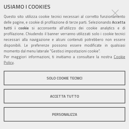
USIAMO I COOKIES
Questo sito utilizza cookie tecnici necessari al corretto funzionamento
Valuta questo sito
delle pagine, e cookie di profilazione di terze parti. Selezionando
Accetta
tutti i cookie
si acconsente all’utilizzo dei cookie analytics e di
profilazione. Chiudendo il banner verranno utilizzati solo i cookie tecnici
necessari alla navigazione e alcuni contenuti potrebbero non essere
disponibili. Le preferenze possono essere modificate in qualsiasi
momento dal menu laterale "Gestisci impostazioni cookie".
Per maggiori informazioni, ti invitiamo a consultare la nostra
Cookie
Sito istituzionale Comune di Zola Predosa
Policy
.
SOLO COOKIE TECNICI
Privacy policy
|
DPO
|
Accessibilità
ACCETTA TUTTO
PERSONALIZZA