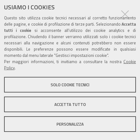
documento
USIAMO I COOKIES
Questo sito utilizza cookie tecnici necessari al corretto funzionamento
delle pagine, e cookie di profilazione di terze parti. Selezionando
Accetta
tutti i cookie
si acconsente all’utilizzo dei cookie analytics e di
profilazione. Chiudendo il banner verranno utilizzati solo i cookie tecnici
Valuta questo sito
necessari alla navigazione e alcuni contenuti potrebbero non essere
disponibili. Le preferenze possono essere modificate in qualsiasi
momento dal menu laterale "Gestisci impostazioni cookie".
Per maggiori informazioni, ti invitiamo a consultare la nostra
Cookie
Policy
.
Sito istituzionale Comune di Zola Predosa
SOLO COOKIE TECNICI
ACCETTA TUTTO
Privacy policy
|
DPO
|
Accessibilità
PERSONALIZZA