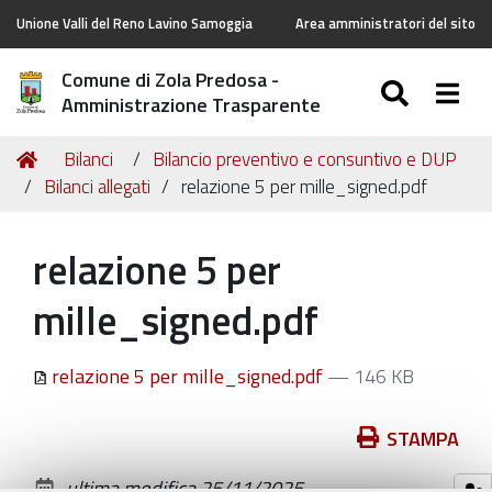
Unione Valli del Reno Lavino Samoggia
Area amministratori del sito
Comune di Zola Predosa -
SEARC
Togg
Amministrazione Trasparente
Tu
Home
Bilanci
Bilancio preventivo e consuntivo e DUP
sei
Bilanci allegati
relazione 5 per mille_signed.pdf
qui:
relazione 5 per
mille_signed.pdf
relazione 5 per mille_signed.pdf
— 146 KB
Azioni
STAMPA
sul
ultima modifica
25/11/2025