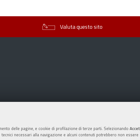
sul
documento
Valuta questo sito
mento delle pagine, e cookie di profilazione di terze parti. Selezionando
Accet
ie tecnici necessari alla navigazione e alcuni contenuti potrebbero non essere