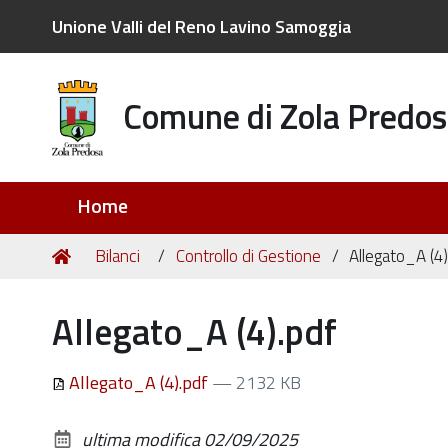
Unione Valli del Reno Lavino Samoggia
Comune di Zola Predos
Sezioni
Home
Tu
Home
Bilanci
Controllo di Gestione
Allegato_A (4)
sei
qui:
Allegato_A (4).pdf
Allegato_A (4).pdf
— 2132 KB
ultima modifica
02/09/2025