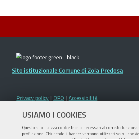
Sito istituzionale Comune di Zola Predosa
Privacy policy
|
DPO
|
Accessibilità
USIAMO I COOKIES
Questo sito utilizza cookie tecnici necessari al corretto funziona
profilazione. Chiudendo il banner verranno utilizzati solo i cook