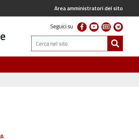
Area amministratori del sito
facebook
youtube
newsletter
telegr
Seguici su
te
Cerca
nel
sito
PA