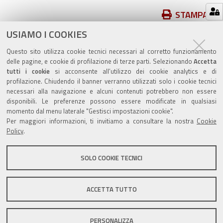
Azioni
STAMPA
sul
USIAMO I COOKIES
pubblicato il
14/11/2014
—
documento
ultima modifica
12/02/2019
Questo sito utilizza cookie tecnici necessari al corretto funzionamento
delle pagine, e cookie di profilazione di terze parti. Selezionando
Accetta
tutti i cookie
si acconsente all’utilizzo dei cookie analytics e di
profilazione. Chiudendo il banner verranno utilizzati solo i cookie tecnici
necessari alla navigazione e alcuni contenuti potrebbero non essere
disponibili. Le preferenze possono essere modificate in qualsiasi
momento dal menu laterale "Gestisci impostazioni cookie".
Valuta questo sito
Per maggiori informazioni, ti invitiamo a consultare la nostra
Cookie
Policy
.
SOLO COOKIE TECNICI
Sito istituzionale Comune di Zola Predosa
ACCETTA TUTTO
PERSONALIZZA