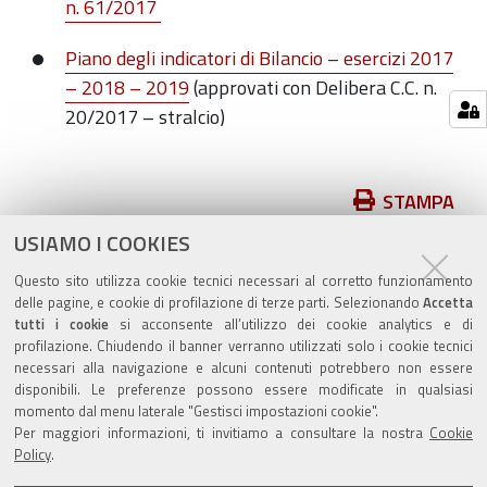
n. 61/2017
Piano degli indicatori di Bilancio – esercizi 2017
– 2018 – 2019
(approvati con Delibera C.C. n.
20/2017 – stralcio)
Azioni
STAMPA
sul
USIAMO I COOKIES
pubblicato il
23/11/2018
—
documento
ultima modifica
23/11/2018
Questo sito utilizza cookie tecnici necessari al corretto funzionamento
delle pagine, e cookie di profilazione di terze parti. Selezionando
Accetta
tutti i cookie
si acconsente all’utilizzo dei cookie analytics e di
profilazione. Chiudendo il banner verranno utilizzati solo i cookie tecnici
necessari alla navigazione e alcuni contenuti potrebbero non essere
disponibili. Le preferenze possono essere modificate in qualsiasi
momento dal menu laterale "Gestisci impostazioni cookie".
Valuta questo sito
Per maggiori informazioni, ti invitiamo a consultare la nostra
Cookie
Policy
.