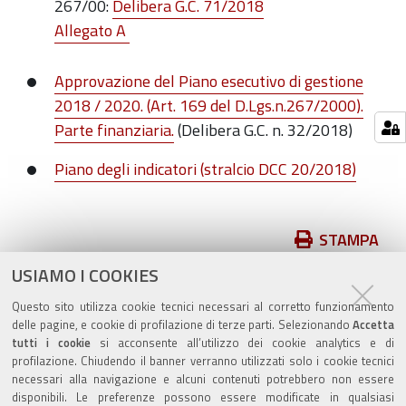
267/00:
Delibera G.C. 71/2018
Allegato A
Approvazione del Piano esecutivo di gestione
2018 / 2020. (Art. 169 del D.Lgs.n.267/2000).
Parte finanziaria.
(Delibera G.C. n. 32/2018)
Piano degli indicatori (stralcio DCC 20/2018)
Azioni
STAMPA
sul
USIAMO I COOKIES
pubblicato il
23/11/2018
—
documento
ultima modifica
28/03/2019
Questo sito utilizza cookie tecnici necessari al corretto funzionamento
delle pagine, e cookie di profilazione di terze parti. Selezionando
Accetta
tutti i cookie
si acconsente all’utilizzo dei cookie analytics e di
profilazione. Chiudendo il banner verranno utilizzati solo i cookie tecnici
necessari alla navigazione e alcuni contenuti potrebbero non essere
disponibili. Le preferenze possono essere modificate in qualsiasi