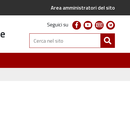
Area amministratori del sito
facebook
youtube
newsletter
telegr
Seguici su
te
Cerca
nel
sito