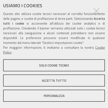
USIAMO I COOKIES
Questo sito utilizza cookie tecnici necessari al corretto funzionamento
delle pagine, e cookie di profilazione di terze parti. Selezionando
Accetta
tutti i cookie
si acconsente all’utilizzo dei cookie analytics e di
Valuta questo sito
profilazione. Chiudendo il banner verranno utilizzati solo i cookie tecnici
necessari alla navigazione e alcuni contenuti potrebbero non essere
disponibili. Le preferenze possono essere modificate in qualsiasi
momento dal menu laterale "Gestisci impostazioni cookie".
Per maggiori informazioni, ti invitiamo a consultare la nostra
Cookie
Policy
.
Sito istituzionale Comune di Zola Predosa
SOLO COOKIE TECNICI
Privacy policy
|
DPO
|
Accessibilità
ACCETTA TUTTO
PERSONALIZZA