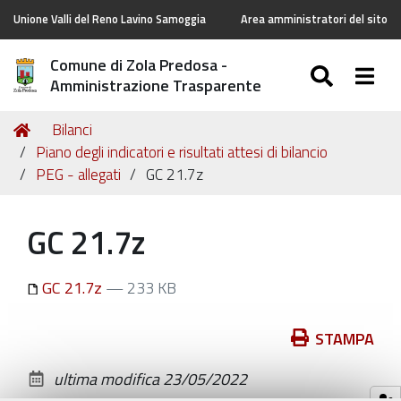
Unione Valli del Reno Lavino Samoggia
Area amministratori del sito
Comune di Zola Predosa -
SEARC
Togg
Amministrazione Trasparente
Tu
Home
Bilanci
sei
Piano degli indicatori e risultati attesi di bilancio
qui:
PEG - allegati
GC 21.7z
GC 21.7z
GC 21.7z
— 233 KB
Azioni
STAMPA
sul
ultima modifica
23/05/2022
documento