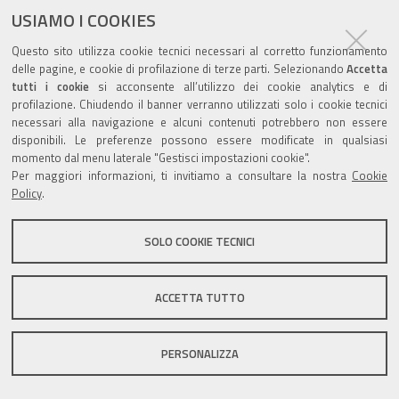
USIAMO I COOKIES
Questo sito utilizza cookie tecnici necessari al corretto funzionamento
delle pagine, e cookie di profilazione di terze parti. Selezionando
Accetta
tutti i cookie
si acconsente all’utilizzo dei cookie analytics e di
Valuta questo sito
profilazione. Chiudendo il banner verranno utilizzati solo i cookie tecnici
necessari alla navigazione e alcuni contenuti potrebbero non essere
disponibili. Le preferenze possono essere modificate in qualsiasi
momento dal menu laterale "Gestisci impostazioni cookie".
Per maggiori informazioni, ti invitiamo a consultare la nostra
Cookie
Policy
.
Sito istituzionale Comune di Zola Predosa
SOLO COOKIE TECNICI
Privacy policy
|
DPO
|
Accessibilità
ACCETTA TUTTO
PERSONALIZZA