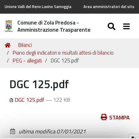
Unione Valli del Reno Lavino Samoggia
Area amministratori del sito
Comune di Zola Predosa -
SEARC
Togg
Amministrazione Trasparente
Tu
Home
Bilanci
sei
Piano degli indicatori e risultati attesi di bilancio
qui:
PEG - allegati
DGC 125.pdf
DGC 125.pdf
DGC 125.pdf
— 122 KB
Azioni
STAMPA
sul
ultima modifica
07/01/2021
documento