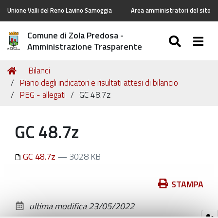
Unione Valli del Reno Lavino Samoggia
Area amministratori del sito
Comune di Zola Predosa -
SEARC
Togg
Amministrazione Trasparente
Tu
Home
Bilanci
sei
Piano degli indicatori e risultati attesi di bilancio
qui:
PEG - allegati
GC 48.7z
GC 48.7z
GC 48.7z
— 3028 KB
Azioni
STAMPA
sul
ultima modifica
23/05/2022
documento