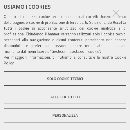
USIAMO I COOKIES
Questo sito utilizza cookie tecnici necessari al corretto funzionamento
delle pagine, e cookie di profilazione di terze parti. Selezionando
Accetta
tutti i cookie
si acconsente all’utilizzo dei cookie analytics e di
Valuta questo sito
profilazione. Chiudendo il banner verranno utilizzati solo i cookie tecnici
necessari alla navigazione e alcuni contenuti potrebbero non essere
disponibili. Le preferenze possono essere modificate in qualsiasi
momento dal menu laterale "Gestisci impostazioni cookie".
Per maggiori informazioni, ti invitiamo a consultare la nostra
Cookie
Policy
.
Sito istituzionale Comune di Zola Predosa
SOLO COOKIE TECNICI
Privacy policy
|
DPO
|
Accessibilità
ACCETTA TUTTO
PERSONALIZZA