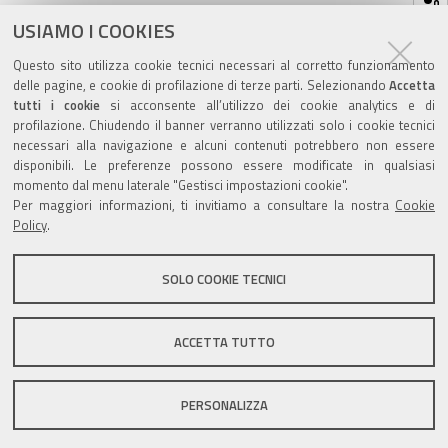
sul
ultima modifica
20/10/2021
documento
USIAMO I COOKIES
Questo sito utilizza cookie tecnici necessari al corretto funzionamento
delle pagine, e cookie di profilazione di terze parti. Selezionando
Accetta
tutti i cookie
si acconsente all’utilizzo dei cookie analytics e di
profilazione. Chiudendo il banner verranno utilizzati solo i cookie tecnici
Valuta questo sito
necessari alla navigazione e alcuni contenuti potrebbero non essere
disponibili. Le preferenze possono essere modificate in qualsiasi
momento dal menu laterale "Gestisci impostazioni cookie".
Per maggiori informazioni, ti invitiamo a consultare la nostra
Cookie
Policy
.
SOLO COOKIE TECNICI
Sito istituzionale Comune di Zola Predosa
ACCETTA TUTTO
Privacy policy
|
DPO
|
Accessibilità
PERSONALIZZA