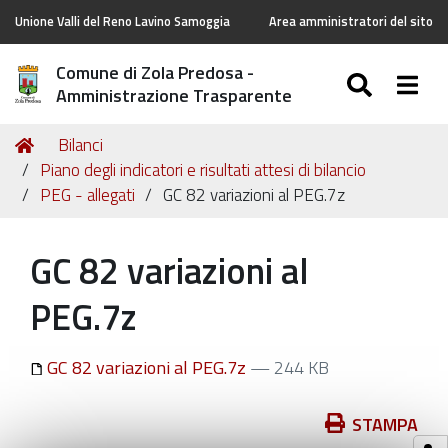
Unione Valli del Reno Lavino Samoggia
Area amministratori del sito
Comune di Zola Predosa -
SEARC
Togg
Amministrazione Trasparente
Tu
Home
Bilanci
sei
Piano degli indicatori e risultati attesi di bilancio
qui:
PEG - allegati
GC 82 variazioni al PEG.7z
GC 82 variazioni al
PEG.7z
GC 82 variazioni al PEG.7z
— 244 KB
Azioni
STAMPA