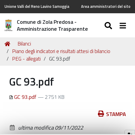
Unione Valli del Reno Lavino Samoggia
Area amministratori del sito
Comune di Zola Predosa -
SEARC
Togg
Amministrazione Trasparente
Tu
Home
Bilanci
sei
Piano degli indicatori e risultati attesi di bilancio
qui:
PEG - allegati
GC 93.pdf
GC 93.pdf
GC 93.pdf
— 2751 KB
Azioni
STAMPA
sul
ultima modifica
09/11/2022
documento