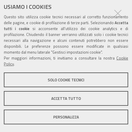
USIAMO I COOKIES
Questo sito utilizza cookie tecnici necessari al corretto funzionamento
delle pagine, e cookie di profilazione di terze parti. Selezionando
Accetta
tutti i cookie
si acconsente all’utilizzo dei cookie analytics e di
Valuta questo sito
profilazione. Chiudendo il banner verranno utilizzati solo i cookie tecnici
necessari alla navigazione e alcuni contenuti potrebbero non essere
disponibili. Le preferenze possono essere modificate in qualsiasi
momento dal menu laterale "Gestisci impostazioni cookie".
Per maggiori informazioni, ti invitiamo a consultare la nostra
Cookie
Policy
.
Sito istituzionale Comune di Zola Predosa
SOLO COOKIE TECNICI
Privacy policy
|
DPO
|
Accessibilità
ACCETTA TUTTO
PERSONALIZZA