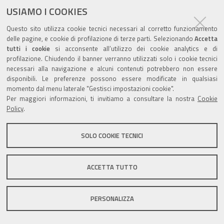
USIAMO I COOKIES
Questo sito utilizza cookie tecnici necessari al corretto funzionamento
delle pagine, e cookie di profilazione di terze parti. Selezionando
Accetta
tutti i cookie
si acconsente all’utilizzo dei cookie analytics e di
Valuta questo sito
profilazione. Chiudendo il banner verranno utilizzati solo i cookie tecnici
necessari alla navigazione e alcuni contenuti potrebbero non essere
disponibili. Le preferenze possono essere modificate in qualsiasi
momento dal menu laterale "Gestisci impostazioni cookie".
Per maggiori informazioni, ti invitiamo a consultare la nostra
Cookie
Policy
.
Sito istituzionale Comune di Zola Predosa
SOLO COOKIE TECNICI
Privacy policy
|
DPO
|
Accessibilità
ACCETTA TUTTO
PERSONALIZZA