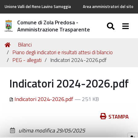
Unione Valli del Reno Lavino Samoggia
Area amministratori del sito
Comune di Zola Predosa -
SEARC
Togg
Amministrazione Trasparente
Tu
Home
Bilanci
sei
Piano degli indicatori e risultati attesi di bilancio
qui:
PEG - allegati
Indicatori 2024-2026.pdf
Indicatori 2024-2026.pdf
Indicatori 2024-2026.pdf
— 251 KB
Azioni
STAMPA
sul
ultima modifica
29/05/2025
documento