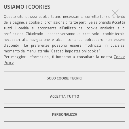
USIAMO I COOKIES
Questo sito utilizza cookie tecnici necessari al corretto funzionamento
delle pagine, e cookie di profilazione di terze parti. Selezionando
Accetta
tutti i cookie
si acconsente all’utilizzo dei cookie analytics e di
Valuta questo sito
profilazione. Chiudendo il banner verranno utilizzati solo i cookie tecnici
necessari alla navigazione e alcuni contenuti potrebbero non essere
disponibili. Le preferenze possono essere modificate in qualsiasi
momento dal menu laterale "Gestisci impostazioni cookie".
Per maggiori informazioni, ti invitiamo a consultare la nostra
Cookie
Policy
.
Sito istituzionale Comune di Zola Predosa
SOLO COOKIE TECNICI
Privacy policy
|
DPO
|
Accessibilità
ACCETTA TUTTO
PERSONALIZZA