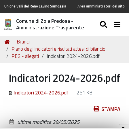
Unione Valli del Reno Lavino Samoggia
Area amministratori del sito
Comune di Zola Predosa -
SEARC
Togg
Amministrazione Trasparente
Tu
Home
Bilanci
sei
Piano degli indicatori e risultati attesi di bilancio
qui:
PEG - allegati
Indicatori 2024-2026.pdf
Indicatori 2024-2026.pdf
Indicatori 2024-2026.pdf
— 251 KB
Azioni
STAMPA
sul
ultima modifica
29/05/2025
documento