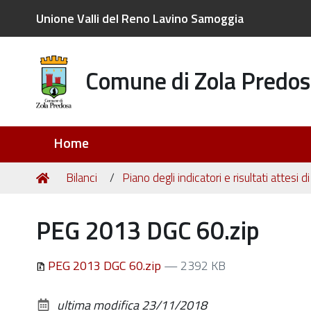
Unione Valli del Reno Lavino Samoggia
Comune di Zola Predos
Sezioni
Home
Tu
Home
Bilanci
Piano degli indicatori e risultati attesi di
sei
qui:
PEG 2013 DGC 60.zip
PEG 2013 DGC 60.zip
— 2392 KB
ultima modifica
23/11/2018