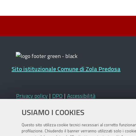
Sito istituzionale Comune di Zola Predosa
Privacy policy
|
DPO
|
Accessibilità
USIAMO I COOKIES
Questo sito utilizza cookie tecnici necessari al corretto funziona
profilazione. Chiudendo il banner verranno utilizzati solo i cook