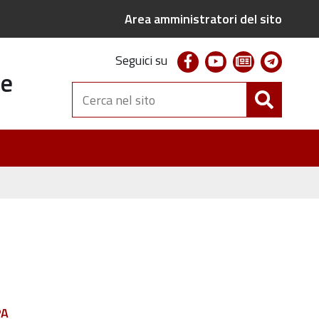
Area amministratori del sito
facebook
youtube
newsletter
telegr
Seguici su
te
Cerca
nel
sito
PA