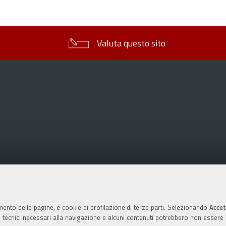
sul
documento
Valuta questo sito
mento delle pagine, e cookie di profilazione di terze parti. Selezionando
Accet
ie tecnici necessari alla navigazione e alcuni contenuti potrebbero non essere