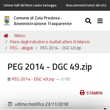
Unione Valli del Reno Lavino Samoggia
Area amministratori del sito
Comune di Zola Predosa -
SEARC
Togg
Amministrazione Trasparente
Tu
Home
Bilanci
sei
Piano degli indicatori e risultati attesi di bilancio
qui:
PEG - allegati
PEG 2014 - DGC 49.zip
PEG 2014 - DGC 49.zip
PEG 2014 - DGC 49.zip
— 0 KB
Azioni
STAMPA
sul
ultima modifica
23/11/2018
documento