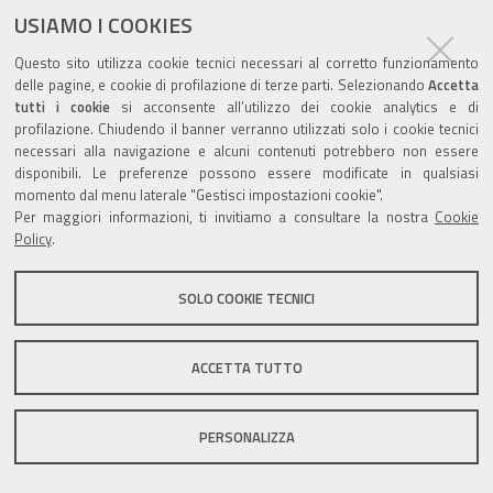
USIAMO I COOKIES
Questo sito utilizza cookie tecnici necessari al corretto funzionamento
delle pagine, e cookie di profilazione di terze parti. Selezionando
Accetta
tutti i cookie
si acconsente all’utilizzo dei cookie analytics e di
Valuta questo sito
profilazione. Chiudendo il banner verranno utilizzati solo i cookie tecnici
necessari alla navigazione e alcuni contenuti potrebbero non essere
disponibili. Le preferenze possono essere modificate in qualsiasi
momento dal menu laterale "Gestisci impostazioni cookie".
Per maggiori informazioni, ti invitiamo a consultare la nostra
Cookie
Policy
.
Sito istituzionale Comune di Zola Predosa
SOLO COOKIE TECNICI
Privacy policy
|
DPO
|
Accessibilità
ACCETTA TUTTO
PERSONALIZZA